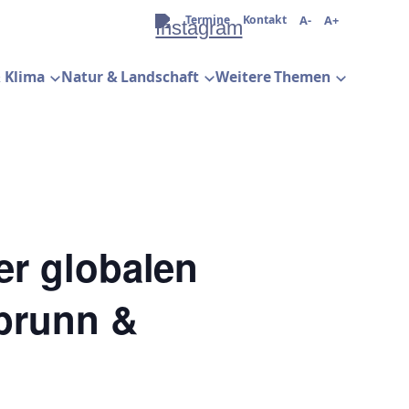
Termine
Kontakt
A-
A+
 Klima
Natur & Landschaft
Weitere Themen
er globalen
obrunn &