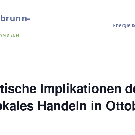
obrunn-
Energie &
HANDELN
itische Implikationen d
okales Handeln in Ott