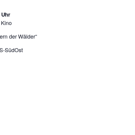
 Uhr
 Kino
tern der Wälder“
HS-SüdOst