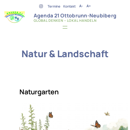
Zum
A-
A+
Termine
Kontakt
Inhalt
Agenda 21 Ottobrunn-Neubiberg
springen
GLOBAL DENKEN – LOKAL HANDELN
Natur & Landschaft
Naturgarten