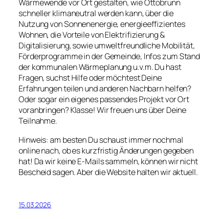
Wärmewende vor Ort gestalten,
wie Ottobrunn
schneller klimaneutral werden kann, über die
Nutzung von Sonnenenergie,
e
nergieeffizientes
Wohnen, die Vorteile von Elektrifizierung &
Digitalisierung, sowie
umweltfreundliche Mobilität,
Förderprogramme in der Gemeinde, Infos zum Stand
der kommunalen Wärmeplanung u.v.m. Du hast
Fragen, suchst Hilfe oder möchtest Deine
Erfahrungen teilen und anderen Nachbarn helfen?
Oder sogar ein eigenes passendes Projekt vor Ort
voranbringen? Klasse! Wir freuen uns über Deine
Teilnahme.
Hinweis: am besten Du schaust immer nochmal
online nach, ob es kurzfristig Änderungen gegeben
hat! Da wir keine E-Mails sammeln, können wir nicht
Bescheid sagen. Aber die Website halten wir aktuell.
15.03.2026