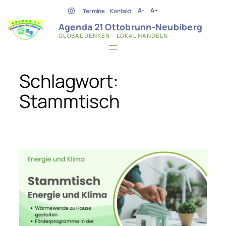
Zum
A-
A+
Termine
Kontakt
Inhalt
Agenda 21 Ottobrunn-Neubiberg
springen
GLOBAL DENKEN – LOKAL HANDELN
Schlagwort:
Stammtisch