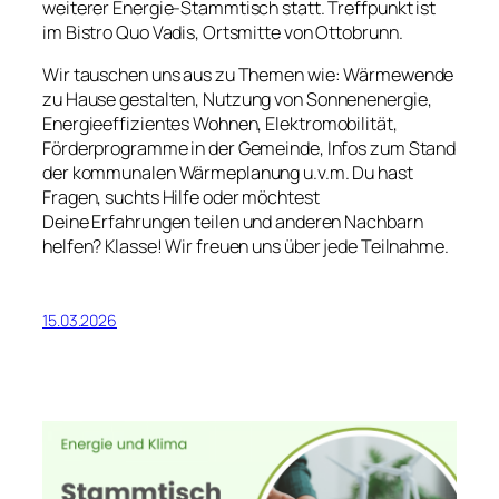
weiterer Energie-Stammtisch statt. Treffpunkt ist
im Bistro Quo Vadis, Ortsmitte von Ottobrunn.
Wir tauschen uns aus zu Themen wie: Wärmewende
zu Hause gestalten,
Nutzung von Sonnenenergie,
Energieeffizientes Wohnen,
Elektromobilität,
Förderprogramme in der Gemeinde, Infos zum Stand
der kommunalen Wärmeplanung u.v.m. Du hast
Fragen, suchts Hilfe oder möchtest
Deine
Erfahrungen teilen und anderen Nachbarn
helfen? Klasse! Wir freuen uns über jede Teilnahme.
15.03.2026