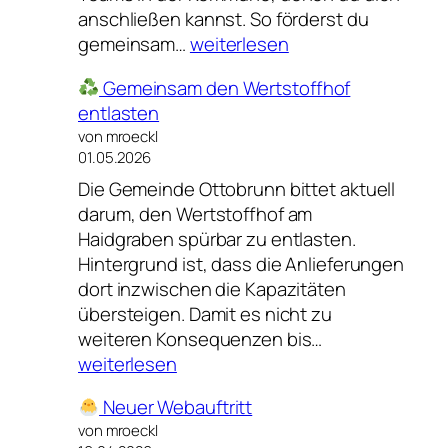
anschließen kannst. So förderst du
gemeinsam…
weiterlesen
Stadtradeln
Gemeinsam den Wertstoffhof
2026
entlasten
von mroeckl
01.05.2026
Die Gemeinde Ottobrunn bittet aktuell
darum, den Wertstoffhof am
Haidgraben spürbar zu entlasten.
Hintergrund ist, dass die Anlieferungen
dort inzwischen die Kapazitäten
übersteigen. Damit es nicht zu
weiteren Konsequenzen bis…
Gemeinsam
weiterlesen
den
Neuer Webauftritt
Wertstoffhof
von mroeckl
entlasten