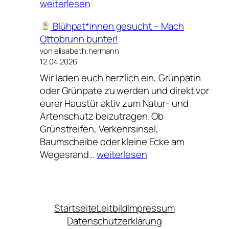
Gesu
weiterlesen
bei
Blühpat*innen gesucht – Mach
Hitz
Ottobrunn bunter!
–
von elisabeth.hermann
Neu
12.04.2026
Vort
Wir laden euch herzlich ein, Grünpatin
oder Grünpate zu werden und direkt vor
eurer Haustür aktiv zum Natur‑ und
Artenschutz beizutragen. Ob
Grünstreifen, Verkehrsinsel,
Baumscheibe oder kleine Ecke am
Wegesrand…
weiterlesen
Blühpat*innen
gesucht
–
Mach
Startseite
Leitbild
Impressum
Ottobrunn
Datenschutzerklärung