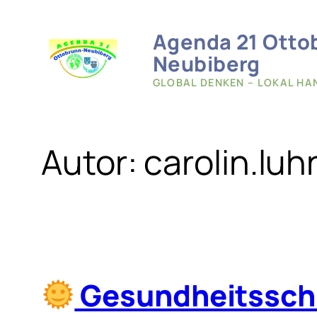
Zum
Inhalt
Agenda 21 Otto
springen
Neubiberg
GLOBAL DENKEN – LOKAL HA
Autor:
carolin.lu
Gesundheitsschut