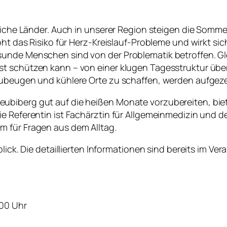
dliche Länder. Auch in unserer Region steigen die Somm
höht das Risiko für Herz-Kreislauf-Probleme und wirkt 
unde Menschen sind von der Problematik betroffen. Glei
st schützen kann – von einer klugen Tagesstruktur üb
zubeugen und kühlere Orte zu schaffen, werden aufgeze
ubiberg gut auf die heißen Monate vorzubereiten, biet
e Referentin ist Fachärztin für Allgemeinmedizin und de
m für Fragen aus dem Alltag.
blick. Die detaillierten Informationen sind bereits im Ve
:00 Uhr