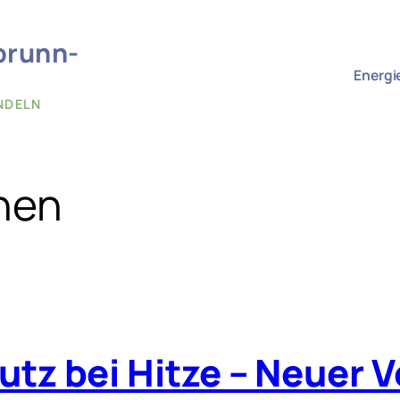
brunn-
Energi
NDELN
hnen
z bei Hitze – Neuer V