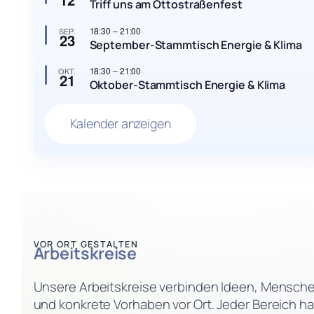
Triff uns am Ottostraßenfest
18:30
–
21:00
SEP.
23
September-Stammtisch Energie & Klima
18:30
–
21:00
OKT.
21
Oktober-Stammtisch Energie & Klima
Kalender anzeigen
VOR ORT GESTALTEN
Arbeitskreise
Unsere Arbeitskreise verbinden Ideen, Mensch
und konkrete Vorhaben vor Ort. Jeder Bereich ha