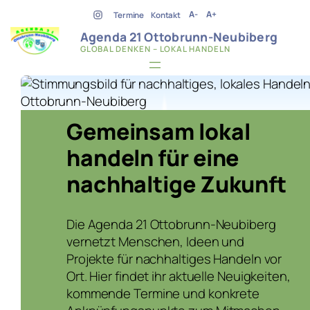
Zum
A-
A+
Termine
Kontakt
Inhalt
Agenda 21 Ottobrunn-Neubiberg
springen
GLOBAL DENKEN – LOKAL HANDELN
Gemeinsam lokal
handeln für eine
nachhaltige Zukunft
Die Agenda 21 Ottobrunn-Neubiberg
vernetzt Menschen, Ideen und
Projekte für nachhaltiges Handeln vor
Ort. Hier findet ihr aktuelle Neuigkeiten,
kommende Termine und konkrete